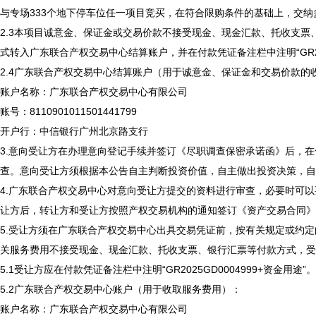
与专场333个地下停车位任一项目竞买，在符合限购条件的基础上，交
2.3本项目诚意金、保证金或交易价款不接受现金、现金汇款、托收支
式转入广东联合产权交易中心结算账户，并在付款凭证备注栏中注明“GR2025
2.4广东联合产权交易中心结算账户（用于诚意金、保证金和交易价款的
账户名称：广东联合产权交易中心有限公司
账号：8110901011501441799
开户行：中信银行广州北京路支行
3.意向受让方在办理意向登记手续并签订《尽职调查保密承诺函》后，
查。意向受让方须根据本公告自主判断投资价值，自主做出投资决策，自
4.广东联合产权交易中心对意向受让方提交的资料进行审查，必要时可
让方后，转让方和受让方按照产权交易机构的通知签订《资产交易合同》
5.受让方须在广东联合产权交易中心出具交易凭证前，按有关规定或约
关服务费用不接受现金、现金汇款、托收支票、银行汇票等付款方式，受
5.1受让方应在付款凭证备注栏中注明“GR2025GD0004999+资金用途”
5.2广东联合产权交易中心账户（用于收取服务费用）：
账户名称：广东联合产权交易中心有限公司