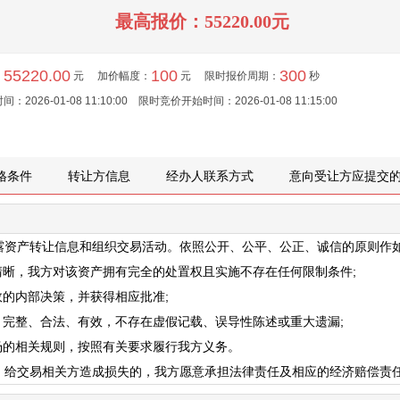
最高报价：
55220.00
元
55220.00
100
300
：
元
加价幅度：
元
限时报价周期：
秒
时间：
2026-01-08 11:10:00
限时竞价开始时间：
2026-01-08 11:15:00
格条件
转让方信息
经办人联系方式
意向受让方应提交
露资产转让信息和组织交易活动。依照公开、公平、公正、诚信的原则作
清晰，我方对该资产拥有完全的处置权且实施不存在任何限制条件;
效的内部决策，并获得相应批准;
、完整、合法、有效，不存在虚假记载、误导性陈述或重大遗漏;
场的相关规则，按照有关要求履行我方义务。
，给交易相关方造成损失的，我方愿意承担法律责任及相应的经济赔偿责