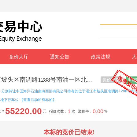
竞价大厅
通知公告
政策法规
大
湛江市坡头区南调路1288号南油一区北苑14至15幢地下室负1层183号车位
竞价结束
围观
：
分别转让中国海洋石油南海西部有限公司持有的位于湛江市坡头区南调路1288号南
个地下停车位
【查看活动所有标的】
55220.00
1
0.00
：¥
元
报价次数：
次 溢价率：
%
本标的竞价已结束!