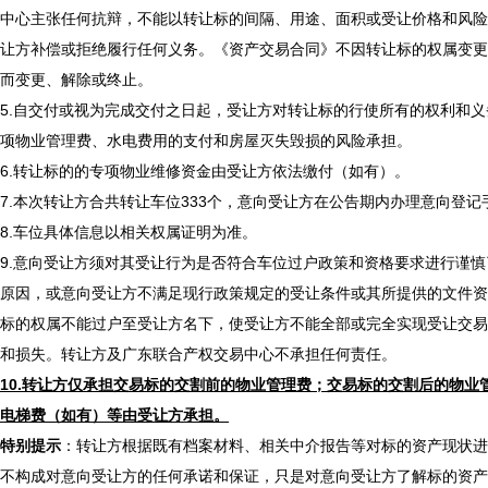
中心
主张任何抗辩，不能以转让标的间隔、用途、面积或受让价格和风险
让方补偿或拒绝履行任何义务。《资产交易合同》不因转让标的权属变更
而变更、解除或终止。
5
.自交付或视为完成交付之日起，受让方对转让标的行使所有的权利和
项物业管理费、水电费用的支付和房屋灭失毁损的风险承担。
6
.转让标的的专项物业维修资金由受让方依法缴付（如有）。
7
.
本次转让方合共转让车位
333个，意向受让方在公告期内办理意向登
8
.车位具体信息以相关权属证明为准。
9
.意向受让方须对其受让行为是否符合车位过户政策和资格要求进行谨慎
原因，或意向受让方不满足现行政策规定的受让条件或其所提供的文件资
标的权属不能过户至受让方名下，使受让方不能全部或完全实现受让交易
和损失。转让方及广东联合产权交易中心不承担任何责任。
10.转让方
仅承担交易标的交割前的物业管理费；交易标的
交割
后的物业
电梯费（如有）等由受让方承担。
特别提示
：转让方根据既有档案材料、相关中介报告等对标的资产现状进
不构成对意向受让方的任何承诺和保证，只是对意向受让方了解标的资产