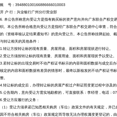
账 号：394880100166886666010003
开 户 行：兴业银行广州分行营业部
6. 本公告所称意向受让方是指有购买标的资产意向并向广东联合产权交
织。本公告所称合格意向受让方是指经广东联合产权交易中心审查，符合
的《资格审核认定结果通知书》的意向受让方。本公告所称挂牌起始、截
与转让相关的其他条件：
1.转让方按转让标的现有质量、房屋用途、面积和房屋现状进行转让。
2.受让方须按转让标的现有质量、房屋用途、面积和房屋现状予以受让。
3.若转让标的出现交易时不动产权证书标示的内容和面积数据与成交后
核定的内容和面积数据有差异的情形时，最终以新核发的不动产权证书标
整。
4.转让标的成交后，办理转让标的房屋产权过户和证照变更过程中涉及
5.公告期内，意向受让方需实地勘察的，可直接联系：李经理，电话：0759-
6.受让方应履行的义务：
（1）受让方须承诺已知悉相关购房（车位）政策文件的有关规定，并已
因不符合相关购房（车位）政策规定而导致无法办理权属变更登记的，由