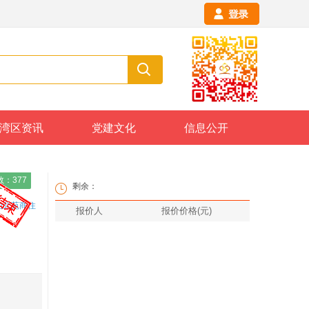
湾区资讯
党建文化
信息公开
数：
377
剩余：
油北苑商住
报价人
报价价格(
元
)