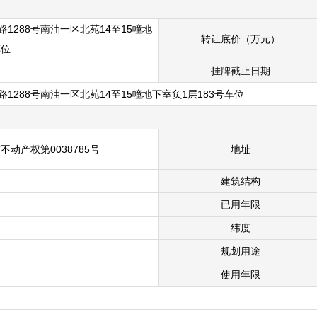
1288号南油一区北苑14至15幢地
转让底价
（万元）
车位
挂牌截止日期
1288号南油一区北苑14至15幢地下室负1层183号车位
不动产权第0038785号
地址
建筑结构
已用年限
纬度
规划用途
使用年限