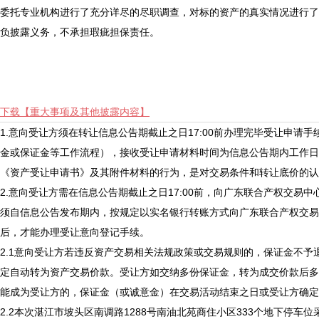
委托专业机构进行了充分详尽的尽职调查，对标的资产的真实情况进行了
负披露义务，不承担瑕疵担保责任。
下载【重大事项及其他披露内容】
1.意向受让方须在转让信息公告期截止之日17:00前办理完毕受让申请
金或保证金等工作流程），接收受让申请材料时间为信息公告期内工作日9:
《资产受让申请书》及其附件材料的行为，是对交易条件和转让底价的认
2.意向受让方需在信息公告期截止之日17:00前，向广东联合产权交易
须自信息公告发布期内，按规定以实名银行转账方式向广东联合产权交易
后，才能办理受让意向登记手续。
2.1意向受让方若违反资产交易相关法规政策或交易规则的，保证金不予
定自动转为资产交易价款。
受让方如交纳多份保证金，转为
成交
价款后多
能成为受让方的，保证金（或诚意金）在交易活动结束之日或受让方确定
2.2本次湛江市坡头区南调路1288号南油北苑商住小区333个地下停