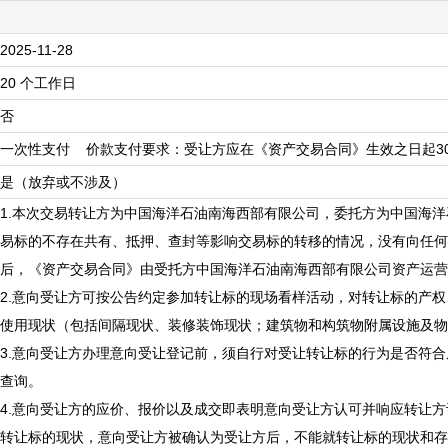
2025-11-28
20 个工作日
否
一次性支付 价款支付要求：受让方应在《资产交易合同》生效之日起3
是（放弃或不涉及）
1.
本次交易转让方为中国海洋石油南海西部有限公司，委托方为中国海洋
易标的不存在共有、抵押、查封等影响交易标的转移的情况，没有向任何
后，《资产交易合同》由受托方中国海洋石油南海西部有限公司资产运营
2
.
意向受让方可按公告约定参加
转让标的
现场看样活动
，对转让标的产权
使用现状（包括间隔现状、装修装饰现状；建筑物和构筑物附属设施及物
3
.意向受让方办理意向受让登记前，须自行对受让转让标的行为是否符
查询。
4
.意向受让方的应价、报价以及成交即表明意向受让方认可并响应转让
转让标的现状，意向受让方被确认为受让方后，不能就转让标的现状和存