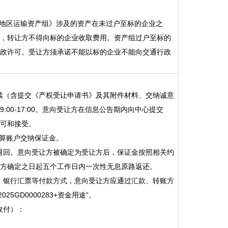
新地区运输资产组》涉及的资产在未过户至标的企业之
，转让方不得向标的企业收取费用。资产组过户至标的
政许可。受让方须承诺不能以标的企业不能向交通行政
手续（含提交《产权受让申请书》及其附件材料、交纳诚意
00-17:00。意向受让方在信息公告期内向中心提交
认可和接受。
结算账户交纳保证金。
予退回。意向受让方被确定为受让方后，保证金按照相关约
方确定之日起五个工作日内一次性无息原路返还。
票、银行汇票等付款方式，意向受让方应通过汇款、转账方
GD0000283+资金用途”。
收付）：