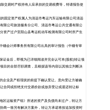
结论未扣除交易时产权持有人应承担的交易税费等，特请报告使
评估范围的固定资产权属人为清远市粤运汽车运输有限公司清远
有限公司旅游服务分公司、清远市粤运公共交通有限公
分资产过户至阳山县粤运机动车检测有限公司时所产生
、广东中穗会计师事务所有限公司出具的审计报告（中穗专审
保证金后，即视为已详细阅读并完全认可本(股权)转让项
项目的全部尽职调查，且根据该等内容以其独立判断决
标的企业及产权现状的前提下确认受让。意向受让方被确
让合同或拒绝支付交易价款或放弃受让或退还转让标
新地区运输资产组》所述的资产及负债尚未过户，转让方
协商一致另有解决方案外，转让方承诺将按追加投资时