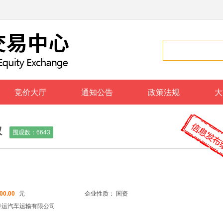
竞价大厅
通知公告
政策法规
大
权
围观数：
6643
000.00
元
企业性质： 国资
粤运汽车运输有限公司