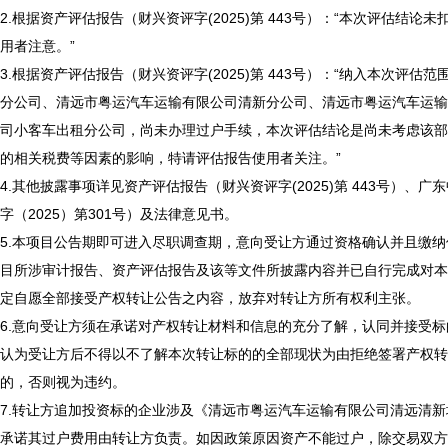
2.根据资产评估报告（财兴资评字(2025)第 443号）：“本次评估
用者注意。”
3.根据资产评估报告（财兴资评字(2025)第 443号）：“纳入本次
分公司、清远市粤运汽车运输有限公司清新分公司、清远市粤运汽车运输
司小客车出租分公司，尚未办理过户手续，本次评估结论是尚未考虑该部
的相关税费等因素的影响，特请评估报告使用者关注。”
4.其他披露事项详见资产评估报告（财兴资评字(2025)第 443号）
字（2025）第301号）及法律意见书。
5.本项目公告期即可进入尽职调查期，意向受让方通过资格确认并且缴纳
目所涉审计报告、资产评估报告及该等文件所披露内容并已自行完成对本
定自愿全部接受产权转让公告之内容，放弃对转让方所有权利主张。
6.意向受让方须在承诺对产权转让材料和信息的充分了解，认同并接受
认为受让方后不得以不了解本次转让标的的全部现状为由拒绝签署产权转
的，否则视为违约。
7.转让方追加投资标的企业涉及《清远市粤运汽车运输有限公司清远清
承诺其过户费用由转让方负责。如因政策原因资产不能过户，除交易双方