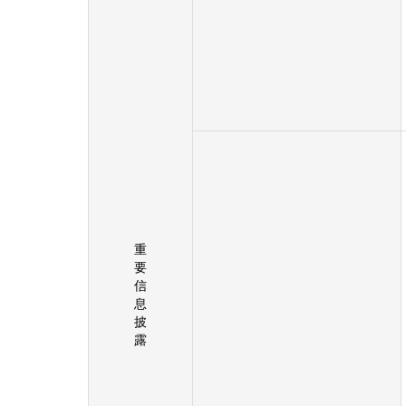
重
要
信
息
披
露