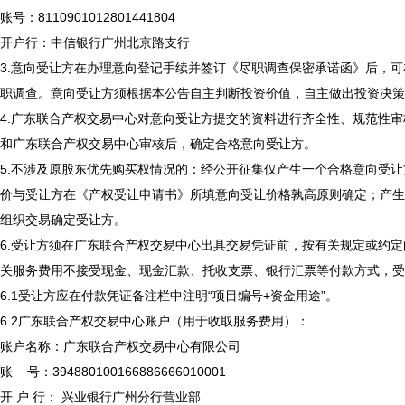
账号：8110901012801441804
开户行：中信银行广州北京路支行
3.意向受让方在办理意向登记手续并签订《尽职调查保密承诺函》后，
职调查。意向受让方须根据本公告自主判断投资价值，自主做出投资决策
4.广东联合产权交易中心对意向受让方提交的资料进行齐全性、规范性
和广东联合产权交易中心审核后，确定合格意向受让方。
5.不涉及原股东优先购买权情况的：经公开征集仅产生一个合格意向受
价与受让方在《产权受让申请书》所填意向受让价格孰高原则确定；产生
组织交易确定受让方。
6.受让方须在广东联合产权交易中心出具交易凭证前，按有关规定或约
关服务费用不接受现金、现金汇款、托收支票、银行汇票等付款方式，受
6.1受让方应在付款凭证备注栏中注明“项目编号+资金用途”。
6.2广东联合产权交易中心账户（用于收取服务费用）：
账户名称：广东联合产权交易中心有限公司
账 号：394880100166886666010001
开 户 行： 兴业银行广州分行营业部