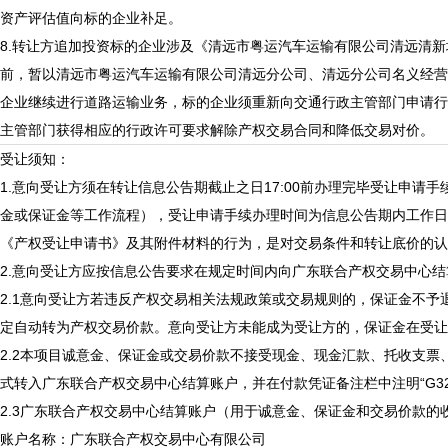
资产评估值向标的企业补足。
8.转让方追加投资标的企业涉及《清远市粤运汽车运输有限公司清远清
前，暂以清远市粤运汽车运输有限公司清远分公司、清远分公司名义经营
企业继续进行道路运输业务，标的企业须重新向交通行政主管部门申请行
主管部门获得相应的行政许可要求解除产权交易合同和降低交易对价。
受让须知：
1.意向受让方须在转让信息公告期截止之日17:00前办理完毕受让申请
金或保证金等工作流程），受让申请手续办理时间为信息公告期内工作日9:
《产权受让申请书》及其附件材料的行为，是对交易条件和转让底价的
2.意向受让方应按信息公告要求在规定时间内向广东联合产权交易中心
2.1意向受让方若违反产权交易相关法规政策或交易规则的，保证金不
定自动转为产权交易价款。意向受让方未能成为受让方的，保证金在受让
2.2本项目诚意金、保证金或交易价款不接受现金、现金汇款、托收支
式转入广东联合产权交易中心结算账户，并在付款凭证备注栏中注明“G32025
2.3广东联合产权交易中心结算账户（用于诚意金、保证金和交易价款的
账户名称：广东联合产权交易中心有限公司