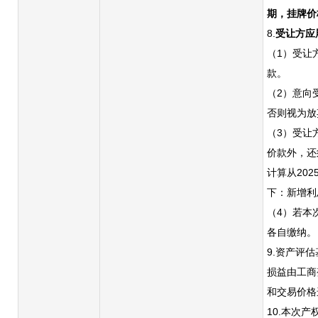
期，挂牌价
8.
受让方应
（
1）受让
款。
（
2）意向
否则视为放
（3）
受让
价款外，还
计算从
202
下：新增利
（
4）
若本
各自缴纳。
9.资产评
损益由工商
和交易价格
10.本次