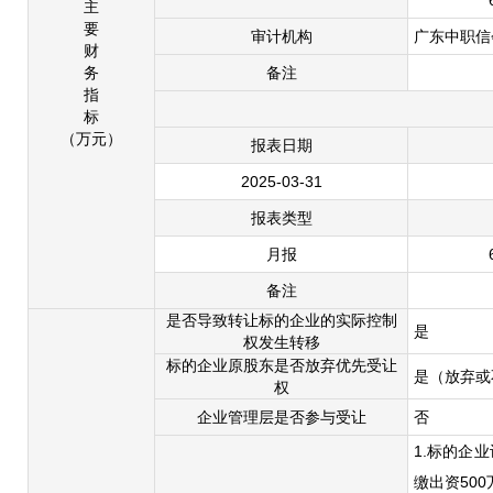
主
要
审计机构
广东中职信
财
务
备注
指
标
（万元）
报表日期
2025-03-31
报表类型
月报
备注
是否导致转让标的企业的实际控制
是
权发生转移
标的企业原股东是否放弃优先受让
是（放弃或
权
企业管理层是否参与受让
否
1.标的企
缴出资50