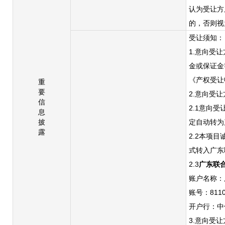
认为受让方
的，否则视
受让须知：
1.意向受
金或保证金
《产权受让
重
要
2.意向受
信
2.1意向
息
披
定自动转为
露
2.2本项
式转入广东联
2.3
广东联
账户名称：
账号：
811
开户行：中
3.意向受